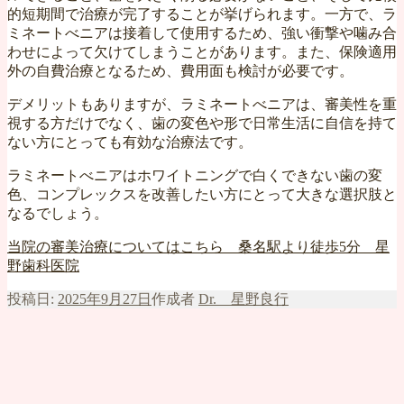
的短期間で治療が完了することが挙げられます。一方で、ラ
ミネートべニアは接着して使用するため、強い衝撃や噛み合
わせによって欠けてしまうことがあります。また、保険適用
外の自費治療となるため、費用面も検討が必要です。
デメリットもありますが、ラミネートべニアは、審美性を重
視する方だけでなく、歯の変色や形で日常生活に自信を持て
ない方にとっても有効な治療法です。
ラミネートべニアはホワイトニングで白くできない歯の変
色、コンプレックスを改善したい方にとって大きな選択肢と
なるでしょう。
当院の審美治療についてはこちら 桑名駅より徒歩5分 星
野歯科医院
投稿日:
2025年9月27日
作成者
Dr. 星野良行
投稿ナビゲーション
前
前の投稿:
よく聞く「床矯正」って？子どもの歯並びにど
のような効果があるの？