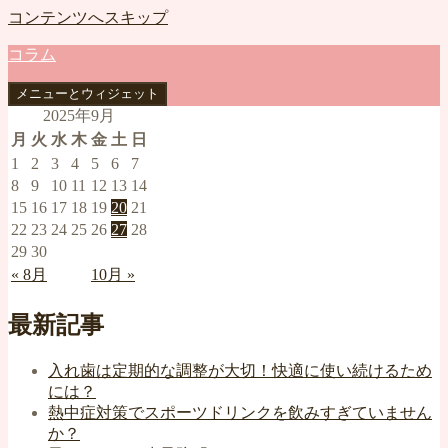
コンテンツへスキップ
コラム
メニューとウィジェット
2025年9月
月
火
水
木
金
土
日
1
2
3
4
5
6
7
8
9
10
11
12
13
14
15
16
17
18
19
20
21
22
23
24
25
26
27
28
29
30
« 8月
10月 »
最新記事
入れ歯は定期的な調整が大切！快適に使い続けるため
には？
熱中症対策でスポーツドリンクを飲みすぎていません
か？