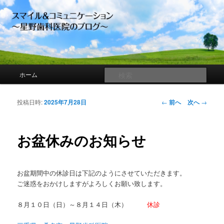
スマイル＆コミュニケーション ～星
野歯科医院のブログ～
メインメニュー
検
ホーム
メインコンテンツへ移動
索
投稿ナビゲーシ
投稿日時:
2025年7月28日
←
前へ
次へ
→
ョン
お盆休みのお知らせ
お盆期間中の休診日は下記のようにさせていただきます。
ご迷惑をおかけしますがよろしくお願い致します。
８月１０日（日）～８月１４日（木）
休診